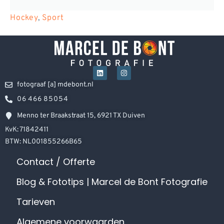
Hockey
,
Sport
fotograaf [a] mdebont.nl
06 466 85054
Menno ter Braakstraat 15, 6921 TX Duiven
KvK: 71842411
BTW: NL001855266B65
Contact / Offerte
Blog & Fototips | Marcel de Bont Fotografie
Tarieven
Algemene voorwaarden