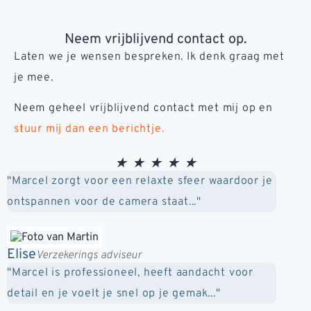
Netwerkevent bij Prisonexperience in Arnhem
Studievereniging A-Eskwadraat, Utrecht
Studievereniging A-Eskwadraat, Utrecht
Studievereniging A-Eskwadraat, Utrecht
Studievereniging A-Eskwadraat, Utrecht
Studievereniging A-Eskwadraat, Utrecht
Netwerkevent bij Buskens in Nijmegen
Netwerkevent bij Buskens in Nijmegen
Netwerkevent bij Buskens in Nijmegen
Distributie centrum NA-DK in Duiven
Distributie centrum NA-DK in Duiven
Distributie centrum NA-DK in Duiven
Distributie centrum NA-DK in Duiven
Riverland Healthcentre in Nijmegen
Evenement op Graafschap College
Evenement op Graafschap College
Evenement op Graafschap College
Evenement op Graafschap College
Agnietenhof in Tiel
Agnietenhof in Tiel
Agnietenhof in Tiel
Zevenaar
Zevenaar
Zevenaar
Arnhem
Arnhem
Utrecht
Utrecht
Utrecht
Neem vrijblijvend contact op.
Laten we je wensen bespreken. Ik denk graag met
je mee.
Neem geheel vrijblijvend contact met mij op en
stuur mij dan een berichtje.
★
★
★
★
★
"Marcel zorgt voor een relaxte sfeer waardoor je
ontspannen voor de camera staat..."
Elise
Verzekerings adviseur
"Marcel is professioneel, heeft aandacht voor
detail en je voelt je snel op je gemak..."