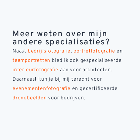
Meer weten over mijn
andere specialisaties?
Naast
bedrijfsfotografie
,
portretfotografie
en
teamportretten
bied ik ook gespecialiseerde
interieurfotografie
aan voor architecten.
Daarnaast kun je bij mij terecht voor
evenementenfotografie
en gecertificeerde
dronebeelden
voor bedrijven.
Kletskoppenfestival bij Rozet Kronenburg in
Kletskoppenfestival bij Rozet Kronenburg in
Channaweek 2025 bij Museum Speelklok in
Channaweek 2025 bij Museum Speelklok in
Channaweek 2025 bij Museum Speelklok in
Evenementen locatie De Griethse Poort in
Evenementen locatie De Griethse Poort in
Evenementen locatie De Griethse Poort in
Conferentie Verbindend Vakmanschap bij
Conferentie Verbindend Vakmanschap bij
Conferentie Verbindend Vakmanschap bij