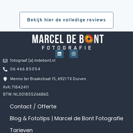
Bekijk hier de volledige reviews
fotograaf [a] mdebont.nl
06 466 85054
Menno ter Braakstraat 15, 6921 TX Duiven
KvK: 71842411
BTW: NL001855266B65
Contact / Offerte
Blog & Fototips | Marcel de Bont Fotografie
Tarieven