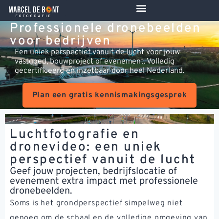
de
inhoud
Professionele dronebeelden
voor bedrijven
Een uniek perspectief vanuit de lucht voor jouw
vastgoed, bouwproject of evenement. Volledig
gecertificeerd en inzetbaar door heel Nederland.
Plan een gratis kennismakingsgesprek
Luchtfotografie en
dronevideo: een uniek
perspectief vanuit de lucht
Geef jouw projecten, bedrijfslocatie of
evenement extra impact met professionele
dronebeelden.
Soms is het grondperspectief simpelweg niet
genoeg om de schaal en de volledige omgeving van