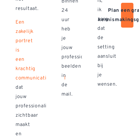
is,
Binnen
resultaat.
ik
24
Plan een gra
zorg
uur
kennismakingsg
Een
dat
heb
zakelijk
de
je
portret
setting
jouw
is
aansluit
professionele
een
bij
beelden
krachtig
je
in
communicatiemiddel
wensen.
de
dat
mail.
jouw
professionaliteit
zichtbaar
maakt
en