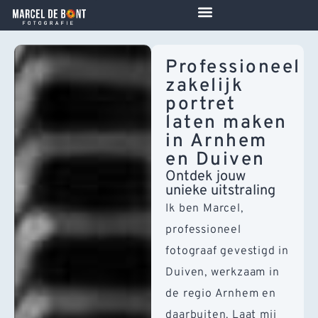
de
inhoud
Professioneel
zakelijk
portret
laten maken
in Arnhem
en Duiven
Ontdek jouw
unieke uitstraling
Ik ben Marcel,
professioneel
fotograaf gevestigd in
Duiven, werkzaam in
de regio Arnhem en
daarbuiten. Laat mij