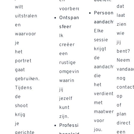
dat
wilt
voorbereiding.
Persoonlijke
laat
uitstralen
Ontspannen
aandacht
zien
en
sfeer
Elke
wie
waarvoor
Ik
sessie
jij
je
creëer
krijgt
bent?
het
een
de
Neem
portret
rustige
aandacht
vandaa
gaat
omgeving
die
nog
gebruiken.
waarin
het
contac
Tijdens
jij
verdient
op
de
jezelf
met
of
shoot
kunt
maatwerk
plan
krijg
zijn.
voor
direct
je
Professionele
jou.
een
gerichte