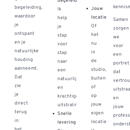
begeleiding
kennis
begeleiding,
Jouw
Ik
waardoor
locatie
help
Samen
je
Of
je
zorgen
ontspant
het
stap
we
en je
nu
voor
voor
natuurlijke
in
stap
een
houding
de
naar
portret
aanneemt.
studio,
een
dat
Dat
buiten
natuurlijke
vertro
zie
of
en
uitstraa
je
op
krachtige
en
direct
jouw
uitstraling.
jouw
terug
eigen
Snelle
profess
in
locatie
levering
onderst
het