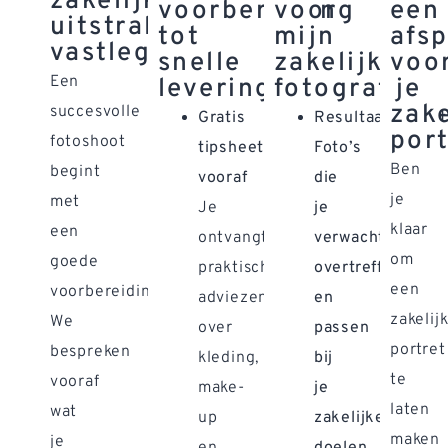
zakelijke
voorbereiding
voor
een
uitstraling
tot
mijn
afs
vastleggen
snelle
zakelijke
voo
Een
levering
fotografie?
je
zake
succesvolle
Gratis
Resultaatgericht
port
fotoshoot
tipsheet
Foto’s
Ben
begint
vooraf
die
je
met
Je
je
klaar
een
ontvangt
verwachtingen
om
goede
praktische
overtreffen
een
voorbereiding.
adviezen
en
zakelij
We
over
passen
portret
bespreken
kleding,
bij
te
vooraf
make-
je
laten
wat
up
zakelijke
maken
je
en
doelen.