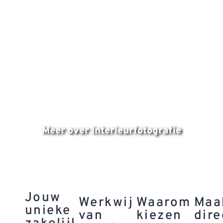
INTERIEURFOTOGRAFIE
Meer over Interieurfotografie
Jouw
Werkwijze:
Waarom
Maa
unieke
van
kiezen
dire