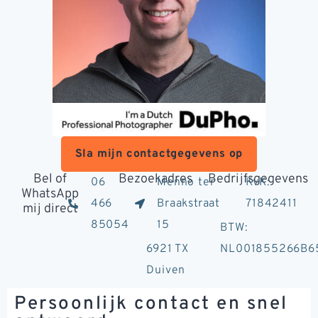
Sla mijn contactgegevens op
Bel of
Bezoekadres
Bedrijfsgegevens
06
Menno ter
KvK:
WhatsApp
466
Braakstraat
71842411
mij direct
85054
15
BTW:
6921 TX
NL001855266B6
Duiven
Persoonlijk contact en snel