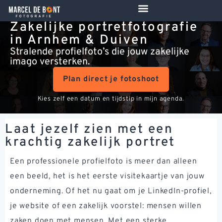
de
inhoud
Zakelijke portretfotografie
in Arnhem & Duiven
Stralende profielfoto’s die jouw zakelijke
imago versterken.
Plan direct je fotoshoot
Kies zelf een datum en tijdstip in mijn agenda.
Laat jezelf zien met een
krachtig zakelijk portret
Een professionele profielfoto is meer dan alleen
een beeld, het is het eerste visitekaartje van jouw
onderneming. Of het nu gaat om je LinkedIn-profiel,
je website of een zakelijk voorstel: mensen willen
zaken doen met mensen. Met een sterke