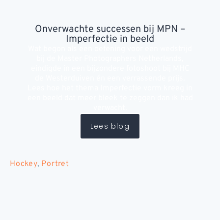
Onverwachte successen bij MPN –
Imperfectie in beeld
Wat begon als een oefening voor een wedstrijd
bij de Master Photographers Netherlands,
eindigde in een bijzondere fotoshoot bij MHC
de Westerduiven én een verrassende prijs.
Lees hoe het thema Imperfectie vorm kreeg in
een beeld dat meer bleek te zeggen dan ik had
verwacht.
Lees blog
Hockey
,
Portret