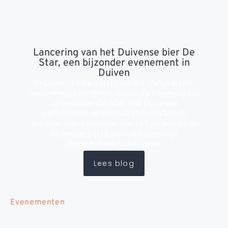
Lancering van het Duivense bier De
Star, een bijzonder evenement in
Duiven
In Duiven kwam een bijzonder stukje lokale
geschiedenis tot leven tijdens de lancering van
speciaalbier De Star. Het Duivense
bierbrouwersgezelschap Populus bracht
hiermee een eerbetoon aan het verleden van
de familie Otten en hun voormalige
stoombrouwerij in Duiven.
Lees blog
Evenementen