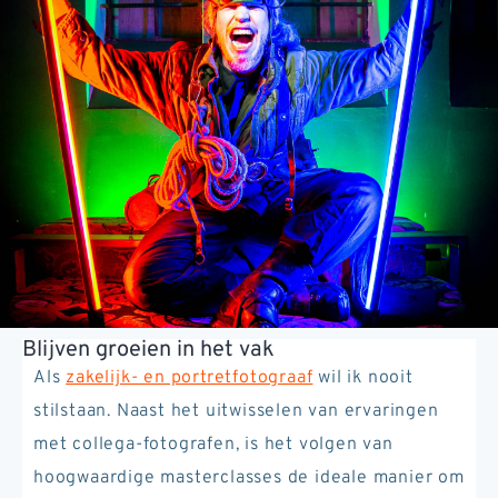
Blijven groeien in het vak
Als
zakelijk- en portretfotograaf
wil ik nooit
stilstaan. Naast het uitwisselen van ervaringen
met collega-fotografen, is het volgen van
hoogwaardige masterclasses de ideale manier om