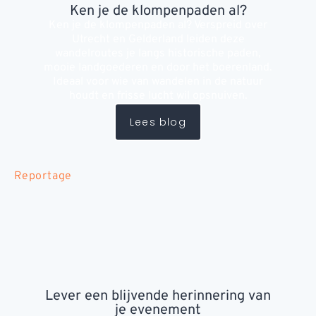
Ken je de klompenpaden al?
Ken je de klompenpaden al? Verspreid over
Utrecht en Gelderland leiden deze
wandelroutes je langs historische paden,
mooie landgoederen en door het boerenland.
Ideaal voor wie van wandelen in de natuur
houdt en frisse lucht wil opsnuiven.
Lees blog
Reportage
Lever een blijvende herinnering van
je evenement