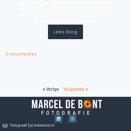
Leg je evenement professioneel vast en laat
bezoekers nagenieten via een online galerij.
Lees hoe eventfotografie werkt als blijvende
herinnering én marketingtool.
Lees blog
Evenementen
« Vorige
Volgende »
fotograaf [a] mdebont.nl