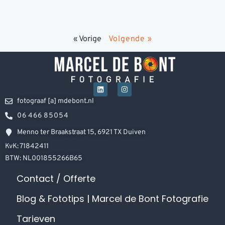
« Vorige
Volgende »
fotograaf [a] mdebont.nl
06 466 85054
Menno ter Braakstraat 15, 6921 TX Duiven
KvK: 71842411
BTW: NL001855266B65
Contact / Offerte
Blog & Fototips | Marcel de Bont Fotografie
Tarieven