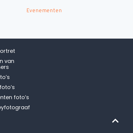
Evenementen
portret
en van
ers
oto’s
 foto’s
ten foto’s
eyfotograaf