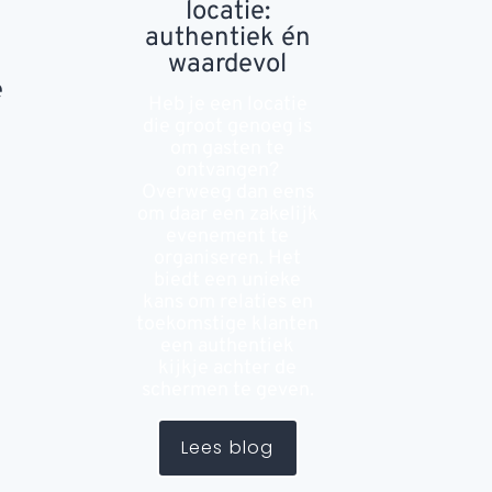
locatie:
authentiek én
waardevol
e
Heb je een locatie
die groot genoeg is
om gasten te
ontvangen?
Overweeg dan eens
om daar een zakelijk
evenement te
organiseren. Het
biedt een unieke
kans om relaties en
toekomstige klanten
een authentiek
kijkje achter de
schermen te geven.
Lees blog