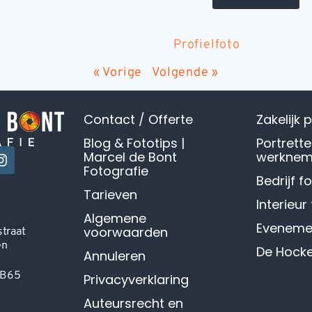
Profielfoto
« Vorige
Volgende »
Contact / Offerte
Zakelijk 
Blog & Fototips |
Portrett
Marcel de Bont
werknem
Fotografie
Bedrijf f
Tarieven
Interieur
Algemene
Evenemen
voorwaarden
traat
en
De Hock
Annuleren
6B65
Privacyverklaring
Auteursrecht en