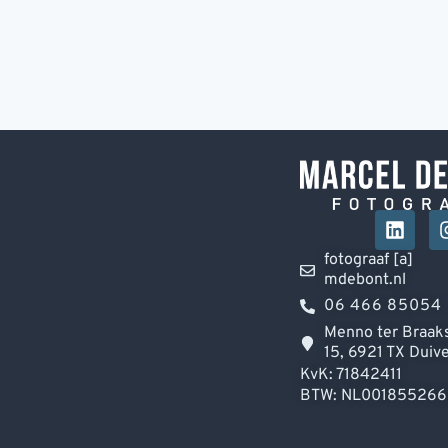
fotograaf [a]
mdebont.nl
06 466 85054
Menno ter Braaks
15, 6921 TX Duiv
KvK: 71842411
BTW: NL00185526