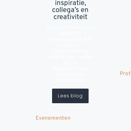
inspiratie,
collega’s en
creativiteit
Eerste deelname aan
het MPN-
zomercongres. Een
dag vol
samenwerking,
fotografie en vonken
bij de
Stoomstichting
Prof
Nederland in
Rotterdam.
Lees blog
Evenementen