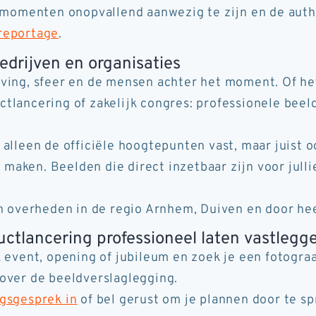
e momenten onopvallend aanwezig te zijn en de auth
sreportage
.
drijven en organisaties
ving, sfeer en de mensen achter het moment. Of he
tlancering of zakelijk congres: professionele beel
t alleen de officiële hoogtepunten vast, maar juis
aken. Beelden die direct inzetbaar zijn voor jullie
en overheden in de regio Arnhem, Duiven en door he
uctlancering professioneel laten vastlegg
 event, opening of jubileum en zoek je een fotograaf
over de beeldverslaglegging.
ngsgesprek in
of bel gerust om je plannen door te sp