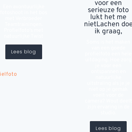
voor een
Een avontuurlijke
serieuze foto
fotoshoot in het bos
lukt het me
met Verbroeder
nietLachen do
Teamtrainingen.
Profielfoto’s met
ik graag,
natuurlijke Twist
Soms is het maken
van een goede
Lees blog
profielfoto een hele
uitdaging. Hoe zorg
je voor een
ontspannen en
ielfoto
natuurlijke
uitstraling als je je
niet op je gemak
voelt voor de
camera? Wout deelt
zijn ervaring in de
studio.
Lees blog