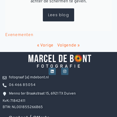
achter de schermen te geven.
Lees blog
Evenementen
« Vorige
Volgende »
fotograaf [a] mdebont.nl
06 466 85054
Menno ter Braakstraat 15, 6921 TX Duiven
KvK: 71842411
BTW: NL001855266B65