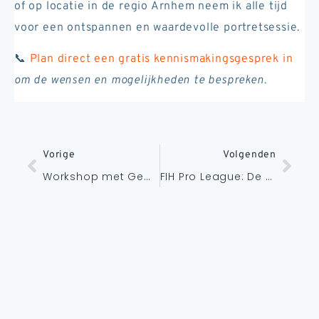
of op locatie in de regio Arnhem neem ik alle tijd
voor een ontspannen en waardevolle portretsessie.
📞
Plan direct een gratis kennismakingsgesprek in
om de wensen en mogelijkheden te bespreken.
Vorige
Volgenden
Workshop met Gemmy Woud-Binnendijk: de kunst van licht en Fine Art
FIH Pro League: De Beleving van Topsport en Eventfotografie